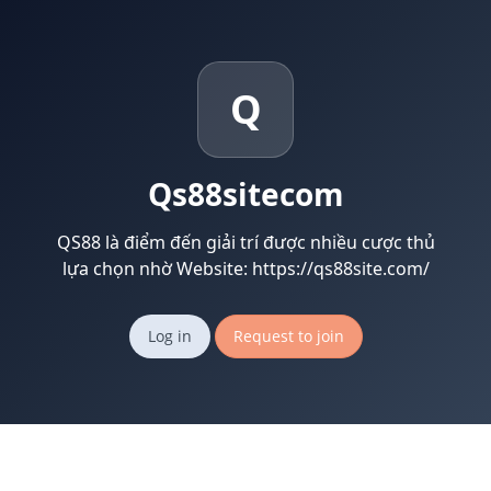
Q
Qs88sitecom
QS88 là điểm đến giải trí được nhiều cược thủ
lựa chọn nhờ Website: https://qs88site.com/
Log in
Request to join