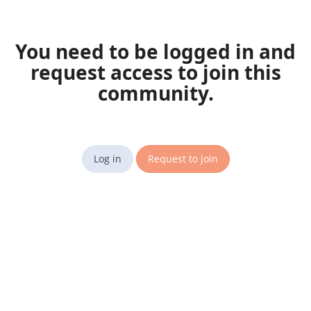
You need to be logged in and
request access to join this
community.
Log in
Request to join